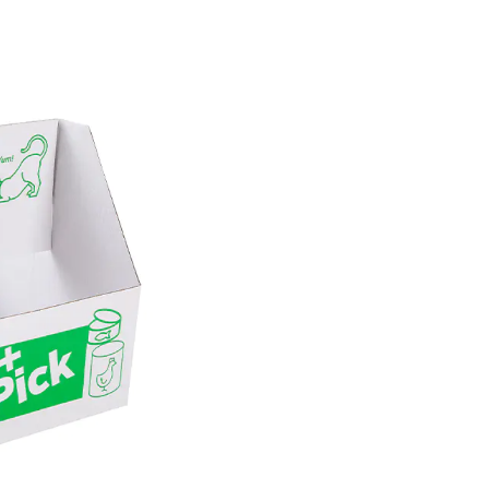
ida de producto)
son un componente esencial del marketi
és de gráficos de alto impacto y presentar productos al 
ridad estructural, la calidad de impresión, la rentabilida
 al producto o gastos innecesarios. Como unidad rectora d
grar este equilibrio mediante la impresión avanzada de pa
 que cada proyecto de PDQ Display Boxes comience con la 
nto de promesas y mejora continua", garantizando soluci