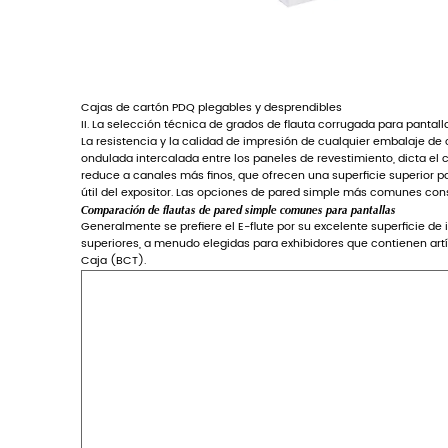
técnica
de
grados
de
flauta
corrugada
para
pantallas
PDQ
2.0.1
Comparación
de
flautas
de
pared
simple
comunes