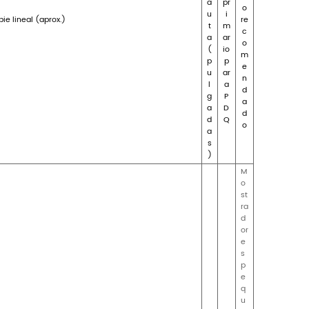
cajas expositoras PDQ, están determinadas fundamentalment
 aplastamiento y la resistencia al apilamiento. En el caso
s determinar el grado de flauta óptimo para la resistenci
 de flauta E y B, a veces combinadas para aplicaciones m
el tablero, lo que lo hace ideal para diseños compactos. L
. La decisión técnica debe sopesar las demandas gráfica