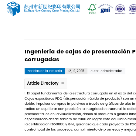
Noticias
Inicio
/
Noticias
/
Noticias de la Industria
Ingeniería de cajas de p
corrugadas
Noticias de la Industria
12, 12, 2025
Au
Article Directory
1
I. El papel fundamental de la estructura c
I.