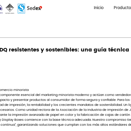
/
Ingeniería de cajas de presentación PDQ resistentes y s
resentación PDQ resistentes y so
tor: Administrador
orrugada en el éxito del comercio minorista