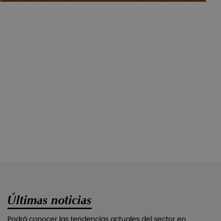
desarrollo sostenible, la empresa no olvida diversas tareas
de gestión en torno a la calidad del producto y la
responsabilidad social. En 2001, fue la primera en aprobar
la certificación del sistema de gestión de calidad ISO9000,
y más tarde aprobó la certificación del sistema de gestión
medioambiental ISO14000, la licencia de calidad del
contenedor de embalaje de mercancías generales de
exportación, la cualificación de impresión de códigos de
barras de mercancías, la certificación GMI y el certificado
de código de empresa de producción de contenedores
de embalaje de mercancías peligrosas de exportación. La
empresa se ha convertido en una empresa nacional y
extranjera.
Últimas noticias
Podrá conocer las tendencias actuales del sector en