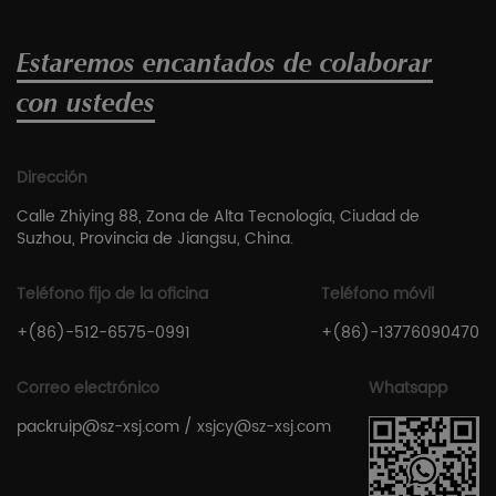
Estaremos encantados de colaborar
con ustedes
Dirección
Calle Zhiying 88, Zona de Alta Tecnología, Ciudad de
Suzhou, Provincia de Jiangsu, China.
Teléfono fijo de la oficina
Teléfono móvil
+(86)-512-6575-0991
+(86)-13776090470
Correo electrónico
Whatsapp
packruip@sz-xsj.com
/
xsjcy@sz-xsj.com