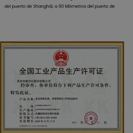
del puerto de Shanghái, a 90 kilómetros del puerto de
Zhangjiagang y a 70 kilómetros de los puertos de Taicang
y Changshu. La empresa se fundó en febrero de 2000 y
cuenta con avanzados equipos de impresión, una gran
fuerza técnica y un sólido sistema de gestión. Al mismo
tiempo, la empresa refuerza la formación en todos los
aspectos a nivel interno, mejora el nivel de gestión,
desarrolla continuamente los mercados a nivel externo y
busca clientes de forma selectiva. En la actualidad, la
empresa cuenta con un grupo de clientes de alta calidad
con los que podemos cooperar durante mucho tiempo.
En la actualidad, la empresa cuenta con más de 230
empleados, unos activos operativos totales de más de 92
millones de yuanes, unos activos fijos de más de 80
millones de yuanes y unas ventas anuales totales de más
de 100 millones de yuanes. Al tiempo que mantiene un