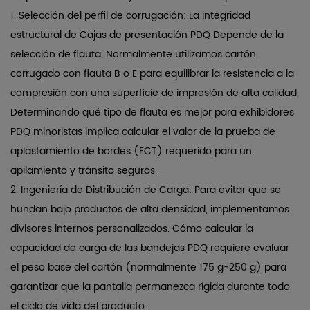
venta
1.
Selección del perfil de corrugación:
La integridad
3
estructural de
Cajas de presentación PDQ
Depende de la
Análisis
selección de flauta. Normalmente utilizamos cartón
comparativo
corrugado con flauta B o E para equilibrar la resistencia a la
del
compresión con una superficie de impresión de alta calidad.
recubrimiento
Determinando
qué tipo de flauta es mejor para exhibidores
del
PDQ minoristas
implica calcular el valor de la prueba de
material
aplastamiento de bordes (ECT) requerido para un
y
apilamiento y tránsito seguros.
la
2.
Ingeniería de Distribución de Carga:
Para evitar que se
calidad
hundan bajo productos de alta densidad, implementamos
de
divisores internos personalizados.
Cómo calcular la
impresión.
capacidad de carga de las bandejas PDQ
requiere evaluar
4
el peso base del cartón (normalmente 175 g-250 g) para
Impulsores
garantizar que la pantalla permanezca rígida durante todo
psicológicos
y
el ciclo de vida del producto.