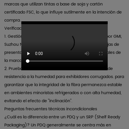
marcas que utilizan tintas a base de soja y cartón
certificado FSC, lo que influye sutilmente en la intención de
compra.
Verificación de Calidad y Normas Técnicas
1.
Gestión de color GMI:
Como impresor certificado por GMI,
Suzhou New Century garantiza que cada lote de
Cajas de
presentación PDQ
coincide con los estándares globales de
la marca en diferentes series de producción.
2.
Pruebas de estrés ambiental:
realizamos
Pruebas de
resistencia a la humedad para exhibidores corrugados.
para
garantizar que la integridad de la fibra permanezca estable
en ambientes minoristas refrigerados o con alta humedad,
evitando el efecto de "inclinación".
Preguntas frecuentes técnicas incondicionales
¿Cuál es la diferencia entre un PDQ y un SRP (Shelf Ready
Packaging)?
Un PDQ generalmente se centra más en