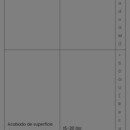
a
d
o
G
M
I)
>
6
0
G
U
(
R
e
c
Acabado de superficie
15-20 GU
u