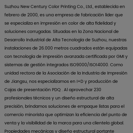
1
Suzhou New Century Color Printing Co., Ltd., establecida en
Propiedades
febrero de 2000, es una empresa de fabricación líder que
mecánicas
se especializa en impresión en color de alta fidelidad y
y
soluciones corrugadas. Situadas en la Zona Nacional de
diseño
estructural
Desarrollo Industrial de Alta Tecnología de Suzhou, nuestras
portante
instalaciones de 26.000 metros cuadrados están equipadas
2
con tecnología de impresión avanzada certificada por GMI y
Parámetros
sistemas de gestión integrados ISO9000/ISO14000. Como
de
unidad rectora de la Asociación de la Industria de Impresión
cumplimiento
de Jiangsu, nos especializamos en I+D y producción de
minorista
Cajas de presentación PDQ
. Al aprovechar 230
y
profesionales técnicos y un diseño estructural de alta
eficiencia
precisión, brindamos soluciones de empaque listas para el
del
comercio minorista que optimizan la eficiencia del punto de
punto
venta y la visibilidad de la marca para una clientela global.
de
Propiedades mecánicas y diseño estructural portante