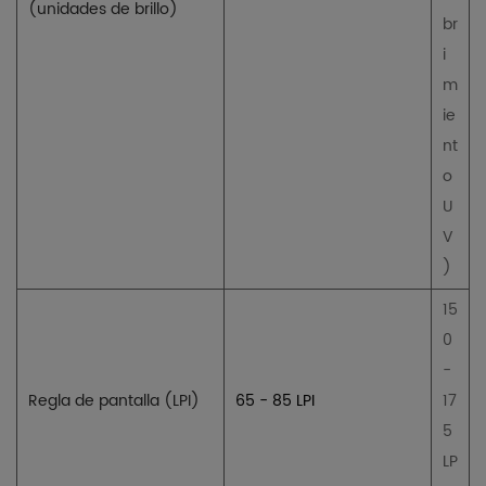
(unidades de brillo)
br
i
m
ie
nt
o
U
V
)
15
0
-
Regla de pantalla (LPI)
65 - 85 LPI
17
5
LP