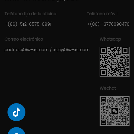
Teléfono fijo de la oficina
Teléfono móvil
+(86)-512-6575-0991
+(86)-13776090470
Correo electrónico
Whatsapp
packruip@sz-xsj.com
/
xsjcy@sz-xsj.com
Wechat