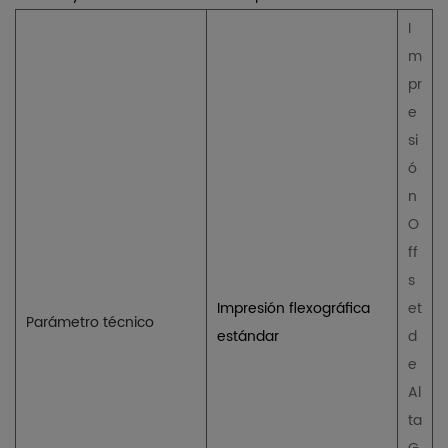
I
m
pr
e
si
ó
n
O
ff
s
Impresión flexográfica
et
Parámetro técnico
estándar
d
e
Al
ta