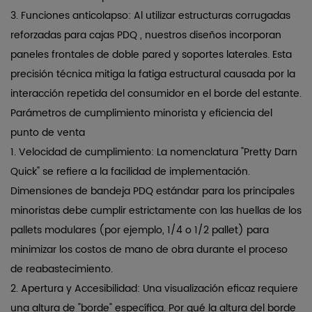
optimización
3.
Funciones anticolapso:
Al utilizar
estructuras corrugadas
de
reforzadas para cajas PDQ
, nuestros diseños incorporan
la
paneles frontales de doble pared y soportes laterales. Esta
conversión
precisión técnica mitiga la fatiga estructural causada por la
de
interacción repetida del consumidor en el borde del estante.
impulsos
Parámetros de cumplimiento minorista y eficiencia del
5
punto de venta
Verificación
1.
Velocidad de cumplimiento:
La nomenclatura "Pretty Darn
de
Quick" se refiere a la facilidad de implementación.
Calidad
Dimensiones de bandeja PDQ estándar para los principales
y
minoristas
debe cumplir estrictamente con las huellas de los
Normas
pallets modulares (por ejemplo, 1/4 o 1/2 pallet) para
Técnicas
minimizar los costos de mano de obra durante el proceso
6
de reabastecimiento.
Preguntas
2.
Apertura y Accesibilidad:
Una visualización eficaz requiere
frecuentes
una altura de "borde" específica.
Por qué la altura del borde